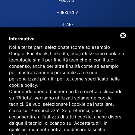
PODCAST
PUBBLICITÀ
STAFF
CONTATTI
Informativa
Noi e terze parti selezionate (come ad esempio
Google, Facebook, LinkedIn, ecc.) utilizziamo cookie o
RADIO SOUND SNC
VIALE PAPA GIOVANNI XXIII, 39, 44021 CODIGORO FE
tecnologie simili per finalità tecniche e, con il tuo
D.L. 34/2019 EROG. PUBBLICHE
consenso, anche per altre finalità come ad esempio
PRIVACY
•
SITEMAP
• QUESTO SITO È PROTETTO DA GOOGLE RECAPTCHA
per mostrati annunci personalizzati e non
V3,
PRIVACY POLICY
E
TERMS OF SERVICE
DI GOOGLE.
personalizzati più utili per te, come specificato nella
cookie policy
.
Chiudendo questo banner con la crocetta o cliccando
su "Rifiuta", verranno utilizzati solamente cookie
tecnici. Se vuoi selezionare i cookie da installare,
clicca su "Personalizza". Se preferisci, puoi
acconsentire all'utilizzo di tutti i cookie, anche diversi
da quelli tecnici, cliccando su "Accetta tutti". In
qualsiasi momento potrai modificare la scelta