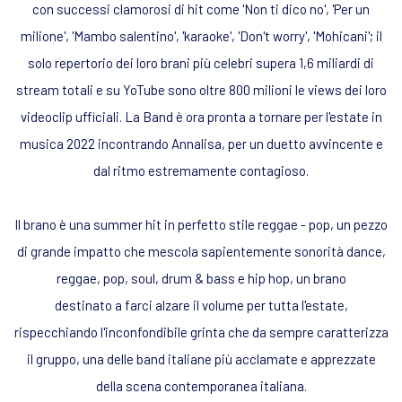
con successi clamorosi di hit come 'Non ti dico no', 'Per un
milione', 'Mambo salentino', 'karaoke', 'Don't worry', 'Mohicani'; il
solo repertorio dei loro brani più celebri supera 1,6 miliardi di
stream totali e su YoTube sono oltre 800 milioni le views dei loro
videoclip ufficiali. La Band è ora pronta a tornare per l'estate in
musica 2022 incontrando Annalisa, per un duetto avvincente e
dal ritmo estremamente contagioso.
Il brano è una summer hit in perfetto stile reggae - pop, un pezzo
di grande impatto che mescola sapientemente sonorità dance,
reggae, pop, soul, drum & bass e hip hop, un brano
destinato a farci alzare il volume per tutta l'estate,
rispecchiando l'inconfondibile grinta che da sempre caratterizza
il gruppo, una delle band italiane più acclamate e apprezzate
della scena contemporanea italiana.