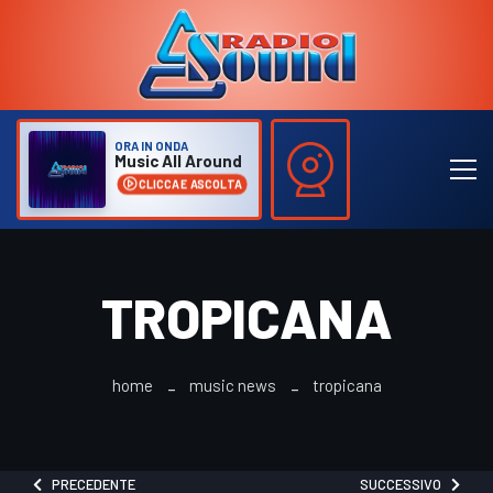
ORA IN ONDA
Music All Around
CLICCA E ASCOLTA
TROPICANA
home
music news
tropicana
PRECEDENTE
SUCCESSIVO