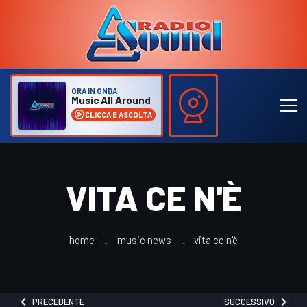
ORA IN ONDA
Music All Around
CLICCA E ASCOLTA
VITA CE N'È
home
music news
vita ce n'è
PRECEDENTE
SUCCESSIVO