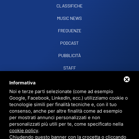
CLASSIFICHE
MUSIC NEWS
FREQUENZE
PODCAST
PUBBLICITÀ
STAFF
CONTATTI
Informativa
Noi e terze parti selezionate (come ad esempio
Google, Facebook, LinkedIn, ecc.) utilizziamo cookie o
RADIO SOUND SNC
VIALE PAPA GIOVANNI XXIII, 39, 44021 CODIGORO FE
tecnologie simili per finalità tecniche e, con il tuo
D.L. 34/2019 EROG. PUBBLICHE
consenso, anche per altre finalità come ad esempio
PRIVACY
•
SITEMAP
• QUESTO SITO È PROTETTO DA GOOGLE RECAPTCHA
per mostrati annunci personalizzati e non
V3,
PRIVACY POLICY
E
TERMS OF SERVICE
DI GOOGLE.
personalizzati più utili per te, come specificato nella
cookie policy
.
Chiudendo questo banner con la crocetta o cliccando