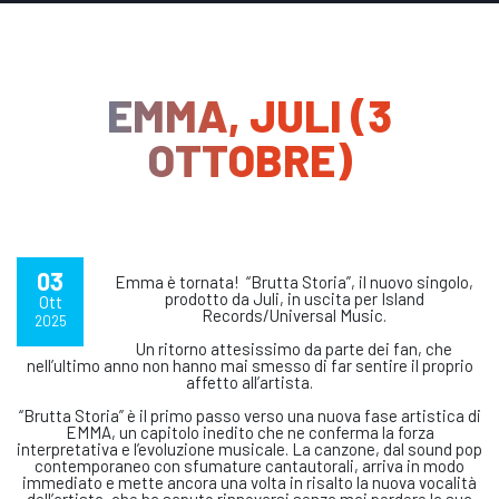
EMMA, JULI (3
OTTOBRE)
03
Emma è tornata! “
Brutta Storia
”, il nuovo singolo,
prodotto da Juli, in uscita per Island
Ott
Records/Universal Music.
2025
Un ritorno attesissimo da parte dei fan, che
nell’ultimo anno non hanno mai smesso di far sentire il proprio
affetto all’artista.
“Brutta Storia” è il primo passo verso una nuova fase artistica di
EMMA, un capitolo inedito che ne conferma la forza
interpretativa e l’evoluzione musicale. La canzone, dal sound pop
contemporaneo con sfumature cantautorali, arriva in modo
immediato e mette ancora una volta in risalto la nuova vocalità
dell’artista, che ha saputo rinnovarsi senza mai perdere la sua