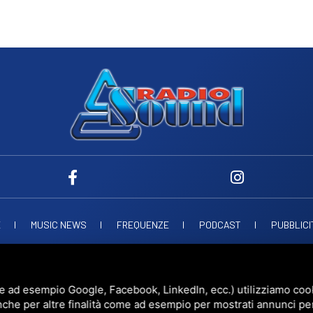
E
MUSIC NEWS
FREQUENZE
PODCAST
PUBBLICI
ND SNC
VIALE PAPA GIOVANNI XXIII, 39, 44021 CODIGORO FE
D.L. 34/2019 EROG
UESTO SITO È PROTETTO DA GOOGLE RECAPTCHA V3,
PRIVACY POLICY
E
TERMS 
e ad esempio Google, Facebook, LinkedIn, ecc.) utilizziamo cooki
nche per altre finalità come ad esempio per mostrati annunci pe