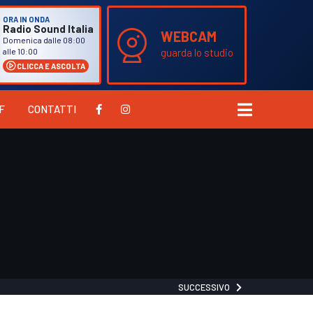
ORA IN ONDA
Radio Sound Italia
WEBCAM
Domenica dalle 08:00
guarda lo studio
alle 10:00
CLICCA E ASCOLTA
F
CONTATTI
SUCCESSIVO