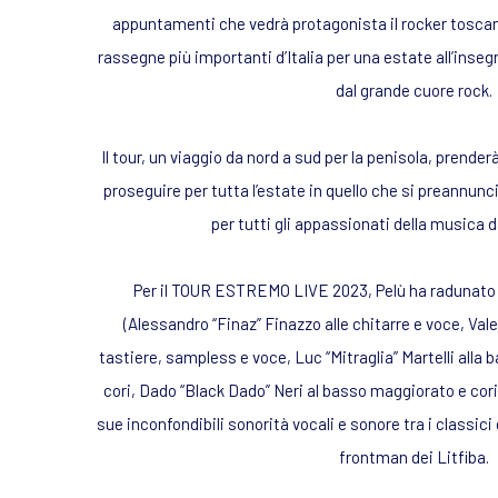
appuntamenti che vedrà protagonista il rocker toscano 
rassegne più importanti d’Italia per una estate all’inseg
dal grande cuore rock.
Il tour, un viaggio da nord a sud per la penisola, prenderà 
proseguire per tutta l’estate in quello che si preannu
per tutti gli appassionati della musica da
Per il TOUR ESTREMO LIVE 2023, Pelù ha radunato 
(Alessandro “Finaz” Finazzo alle chitarre e voce, Vale
tastiere, sampless e voce, Luc “Mitraglia” Martelli alla 
cori, Dado “Black Dado” Neri al basso maggiorato e cori
sue inconfondibili sonorità vocali e sonore tra i classici
frontman dei Litfiba.