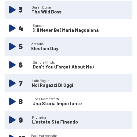
3
Duran Duran
The Wild Boys
4
Sandra
(I'll Never Be) Maria Magdalena
5
Arcadia
Election Day
6
Simple Minds
Don't You (Forget About Me)
7
Luis Miguel
Noi Ragazzi Di Oggi
8
Eros Ramazzotti
Una Storia Importante
9
Righeira
L'estate Sta Finendo
Paul Hardcastle