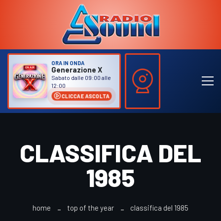
ORA IN ONDA
Generazione X
Sabato dalle 09:00 alle
12:00
CLICCA E ASCOLTA
CLASSIFICA DEL
1985
home
top of the year
classifica del 1985