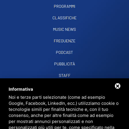
25
Neverending Story
PROGRAMMI
26
T.X.T.
CLASSIFICHE
Girl's Got A Brand New Toy
MUSIC NEWS
27
David Bowie & Pat Metheny Group
This Is Not America
FREQUENZE
28
Moon Ray (Raggio Di Luna)
PODCAST
Comanchero
PUBBLICITÀ
29
Spandau Ballet
I'll Fly For You
STAFF
30
Sandy Marton
CONTATTI
Informativa
Camel By Camel
Noi e terze parti selezionate (come ad esempio
Google, Facebook, LinkedIn, ecc.) utilizziamo cookie o
31
Marcella & Gianni Bella
RADIO SOUND SNC
VIALE PAPA GIOVANNI XXIII, 39, 44021 CODIGORO FE
L'ultima Poesia
tecnologie simili per finalità tecniche e, con il tuo
D.L. 34/2019 EROG. PUBBLICHE
consenso, anche per altre finalità come ad esempio
PRIVACY
•
SITEMAP
• QUESTO SITO È PROTETTO DA GOOGLE RECAPTCHA
32
Baltimora
per mostrati annunci personalizzati e non
V3,
PRIVACY POLICY
E
TERMS OF SERVICE
DI GOOGLE.
Tarzan Boy
personalizzati più utili per te, come specificato nella