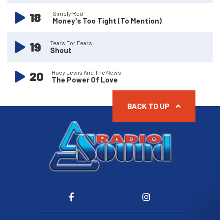
18
Simply Red
Money's Too Tight (To Mention)
19
Tears For Fears
Shout
20
Huey Lewis And The News
The Power Of Love
21
Propaganda
BACK TO UP
Duel
22
Murray Head
One Night In Bangkok
23
Wham!
Last Christmas
24
Frankie Goes To Hollywood
The Power Of Love
Limahl