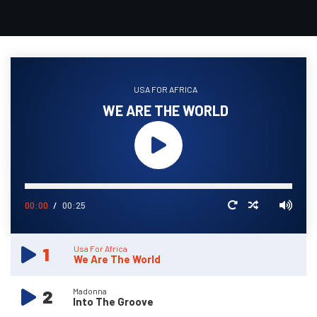
USA FOR AFRICA
WE ARE THE WORLD
00:00
00:25
1
Usa For Africa
We Are The World
2
Madonna
Into The Groove