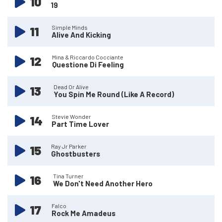
10
19
11
Simple Minds
Alive And Kicking
12
Mina & Riccardo Cocciante
Questione Di Feeling
13
Dead Or Alive
You Spin Me Round (Like A Record)
14
Stevie Wonder
Part Time Lover
15
Ray Jr Parker
Ghostbusters
16
Tina Turner
We Don't Need Another Hero
17
Falco
Rock Me Amadeus